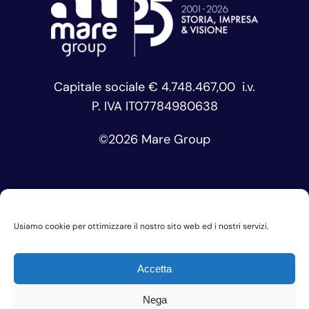
Capitale sociale € 4.748.467,00 i.v.
P. IVA IT07784980638
©
2026 Mare Group
Usiamo cookie per ottimizzare il nostro sito web ed i nostri servizi.
Privacy Policy
Cookie Policy
Accetta
Codice Etico
Nega