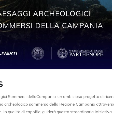
S
ogici Sommersi dellaCampania, un ambizioso progetto di ricer
monio archeologico sommerso della Regione Campania attravers
 in qualità di capofila, guiderà questa straordinaria iniziativa