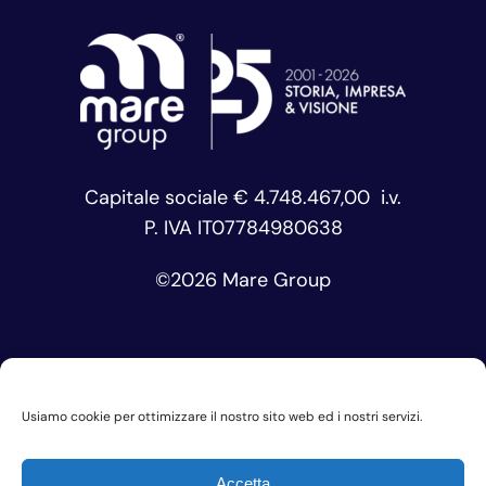
Capitale sociale € 4.748.467,00 i.v.
P. IVA IT07784980638
©
2026 Mare Group
Usiamo cookie per ottimizzare il nostro sito web ed i nostri servizi.
Privacy Policy
Cookie Policy
Accetta