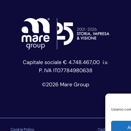
Capitale sociale € 4.748.467,00 i.v.
P. IVA IT07784980638
©
2026 Mare Group
Usiamo cooki
A
Cookie Policy
Codice Etico