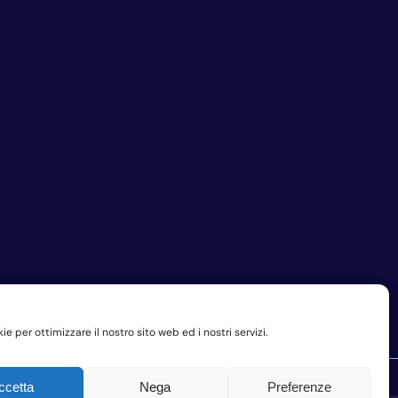
e per ottimizzare il nostro sito web ed i nostri servizi.
ccetta
Nega
Preferenze
Privacy Policy Aziendale