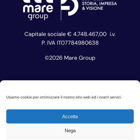
Capitale sociale € 4.748.467,00 i.v.
P. IVA IT07784980638
©
2026 Mare Group
Usiamo cookie per ottimizzare il nostro sito web ed i nostri servizi.
Privacy Policy
Cookie Policy
Accetta
Codice Etico
Nega